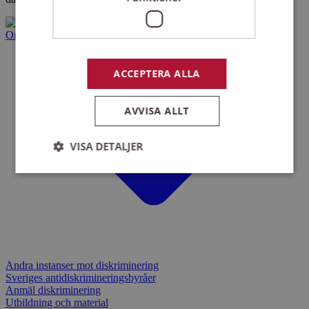
Om diskriminering
ACCEPTERA ALLA
AVVISA ALLT
VISA DETALJER
Strikt nödvändigt
Prestanda
Inriktning
Funktioner
Strikt nödvändiga kakor tillåter
kärnwebbplatsfunktioner som användarinloggning
Andra instanser mot diskriminering
och kontohantering. Webbplatsen kan inte
Sveriges antidiskrimineringsbyråer
användas ordentligt utan strikt nödvändiga cookies.
Anmäl diskriminering
Namn
Leverantör
/
Domän
Utgån
Utbildning och material