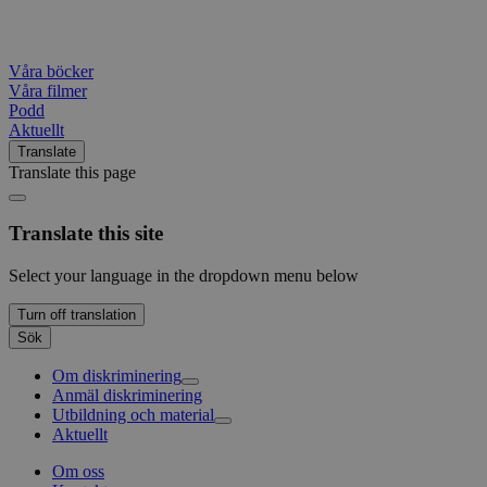
Våra böcker
Våra filmer
Podd
Aktuellt
Translate
Translate this page
Translate this site
Select your language in the dropdown menu below
Turn off translation
Sök
Om diskriminering
Anmäl diskriminering
Andra instanser mot diskriminering
Utbildning och material
Sveriges antidiskrimineringsbyråer
Aktuellt
Våra böcker
Våra filmer
Om oss
Podd