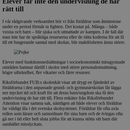
Elever får inte den undervisning de har
rätt till
I vår rådgivande verksamhet hör vi från föräldrar som åtminstone
under en period förmår ta fighten. Det kostar på. Många – både
vuxna och barn – blir sjuka och utmattade av kampen. I de fall där
man inte har de språkliga resurserna eller de rätta koderna för att få
till ett fungerande samtal med skolan, blir maktlösheten ännu större.
Elever med funktionsnedsättningar i socioekonomiskt missgynnade
områden hamnar därtill i skolor med större personalomsättning,
högre utbrändhet, fler vikarier och färre resurser.
Riksförbundet FUB:s skolenkät visar att drygt en fjärdedel av
föräldrarna i den anpassade grund- och gymnasieskolan får lägga
ner mycket tid och kraft för att deras barn/ungdom ska få den
undervisning de har rätt till. Flera enkäter från Riksförbundet
Attention visar samma sak, nämligen att både elever och föräldrar
far väldigt illa i det svenska skolsystemet. Föräldrar får ofta axla
rollen som lärare och samordnare för sina barn och de tvingas ofta
gå ner i tid eller helt sluta jobba för att kunna stötta sitt barn där
samhället misslyckats.