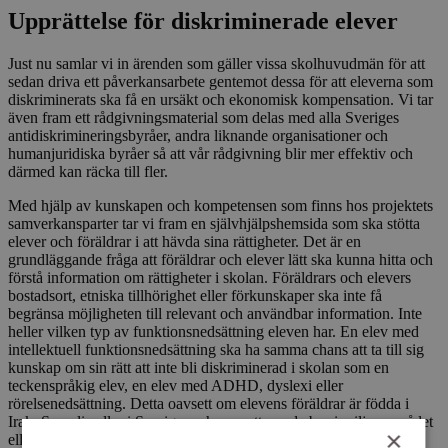
Upprättelse för diskriminerade elever
Just nu samlar vi in ärenden som gäller vissa skolhuvudmän för att
sedan driva ett påverkansarbete gentemot dessa för att eleverna som
diskriminerats ska få en ursäkt och ekonomisk kompensation. Vi tar
även fram ett rådgivningsmaterial som delas med alla Sveriges
antidiskrimineringsbyråer, andra liknande organisationer och
humanjuridiska byråer så att vår rådgivning blir mer effektiv och
därmed kan räcka till fler.
Med hjälp av kunskapen och kompetensen som finns hos projektets
samverkansparter tar vi fram en självhjälpshemsida som ska stötta
elever och föräldrar i att hävda sina rättigheter. Det är en
grundläggande fråga att föräldrar och elever lätt ska kunna hitta och
förstå information om rättigheter i skolan. Föräldrars och elevers
bostadsort, etniska tillhörighet eller förkunskaper ska inte få
begränsa möjligheten till relevant och användbar information. Inte
heller vilken typ av funktionsnedsättning eleven har. En elev med
intellektuell funktionsnedsättning ska ha samma chans att ta till sig
kunskap om sin rätt att inte bli diskriminerad i skolan som en
teckenspråkig elev, en elev med ADHD, dyslexi eller
rörelsenedsättning. Detta oavsett om elevens föräldrar är födda i
Irak, Somalia eller i Sverige, och oavsett om de bor i miljonområdet
×
eller i miljonvillan.