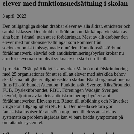
elever med funktionsnedsättning i skolan
3 april, 2023
Den otillgängliga skolan drabbar elever av alla åldrar, etniciteter och
samhällsklasser. Den drabbar föräldrar som får kämpa vid sidan av
sina barn, i åratal, utan att se förbättringar. Mest av allt drabbar den
elever med funktionsnedsättningar som kommer från
socioekonomiskt missgynnade områden. Funktionsrättsförbund,
föräldranätverk, elevråd och antidiskrimineringsbyråer krokar nu
arm för eleverna som blivit svikna av en skola i fritt fall.
I projektet ”Rätt på Riktigt” samverkar Malmö mot Diskriminering
med 25 organisationer för att se till att elever med särskilda behov
ska få sina rättigheter tillgodosedda i skolan. Bland organisationerna
finns Riksförbundet Attention, Funktionsrätt Sverige, Riksförbundet
FUB, Dyslexiförbundet, RBU, Föreningen Wadajir, Sveriges
elevråd, fjorton av landets antidiskrimineringsbyråer samt
föräldranätverken Elevens rätt, Rätten till utbildning och Nätverket
Unga För Tillgänglighet (NUFT). Den ideella sektorn gör
fantastiska insatser för att stötta upp, men till dess att skolans
systematiska problem åtgärdas kan vi bara badda symptomen på
omfattande systemfel.