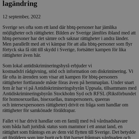
lagändring
12 september, 2022
Sverige ses ofta som ett land där hbtq-personer har jämlika
möjligheter och rättigheter. Bilden av Sverige jämförs ibland med att
hbtq-personer har det sämre och saknar rättigheter i andra länder.
Men parallellt med att vi kämpar för att alla hbtq-personer som flyr
förtyck ska få rätt till skydd i Sverige, fortsätter kampen för lika
rättigheter även här.
Som lokal antidiskrimineringsbyrå erbjuder vi
kostnadsfri rådgivning, stöd och information om diskriminering. Vi
får ofta in ärenden som visar att kampen för hbtq-personers
rättigheter fortfarande måste föras även på hemmaplan. Under snart
fem år har vi på Antidiskrimineringsbyrån Uppsala, tillsammans med
Antidiskrimineringsbyrån Stockholm Syd och RFSL (Riksförbundet
för homosexuellas, bisexuellas, transpersoners, queeras
och intersexpersoners rättigheter) drivit en fråga som handlar om
rättigheter för samkönade föräldrapar.
Fallet vi har drivit handlar om en familj med två vårdnadshavare
som båda haft juridisk status som mammor i ett annat land, en
rättighet som fråntogs en av dem vid flytten till Sverige. Det betydde
att föräldern som inte burit och fött barnet fråntogs vårdnaden och