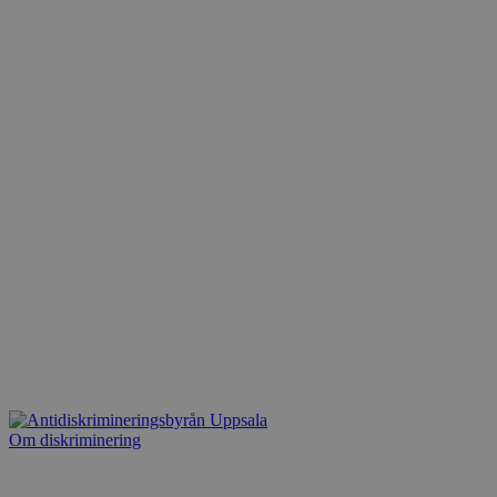
Strikt nödvändigt
Prestanda
Inriktning
Funktioner
Strikt nödvändiga kakor tillåter
kärnwebbplatsfunktioner som användarinloggning
och kontohantering. Webbplatsen kan inte
användas ordentligt utan strikt nödvändiga cookies.
Namn
Leverantör
/
Domän
Utgån
CookieScriptConsent
1
CookieScript
måna
www.antidiskrimineringuppsala.se
csrftoken
www.antidiskrimineringuppsala.se
1 år
Om diskriminering
Google