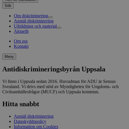
Sök
Om diskriminering
Anmäl diskriminering
Andra instanser mot diskriminering
Utbildning och material
Sveriges antidiskrimineringsbyråer
Aktuellt
Våra böcker
Våra filmer
Om oss
Podd
Kontakt
Meny
Antidiskrimineringsbyrån Uppsala
Vi finns i Uppsala sedan 2016. Huvudman för ADU är Sensus
Svealand. Vi drivs med stöd av Myndigheten för Ungdoms- och
Civilsamhällesfrågor (MUCF) och Uppsala kommun.
Hitta snabbt
Anmäl diskriminering
Dataskyddspolicy
Information om Cookies